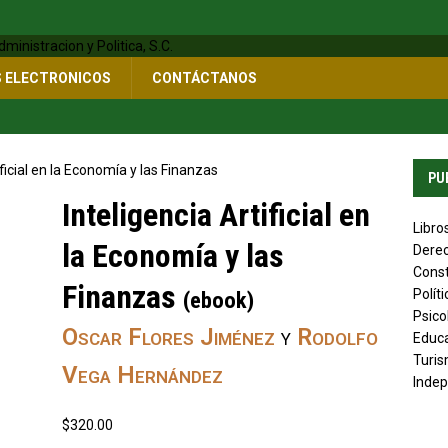
S ELECTRONICOS
CONTÁCTANOS
ificial en la Economía y las Finanzas
PU
Inteligencia Artificial en
UB
Libro
la Economía y las
Derec
Const
Finanzas
Polít
(ebook)
Psico
Oscar Flores Jiménez
y
Rodolfo
Educ
Turis
Vega Hernández
Indep
$
320.00