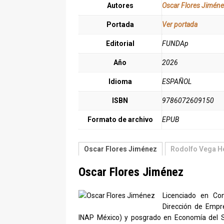
Autores
Oscar Flores Jimén
Portada
Ver portada
Editorial
FUNDAp
Año
2026
Idioma
ESPAÑOL
ISBN
9786072609150
Formato de archivo
EPUB
Oscar Flores Jiménez
Rodolfo Vega H
Oscar Flores Jiménez
Licenciado en Con
Dirección de Empre
INAP México) y posgrado en Economía del Sec