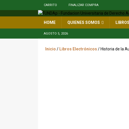
CARRITO
FINALIZAR COMPRA
HOME
QUIENES SOMOS
LIBRO
AGOSTO 5, 2026
Inicio
/
Libros Electrónicos
/ Historia de la 
pd