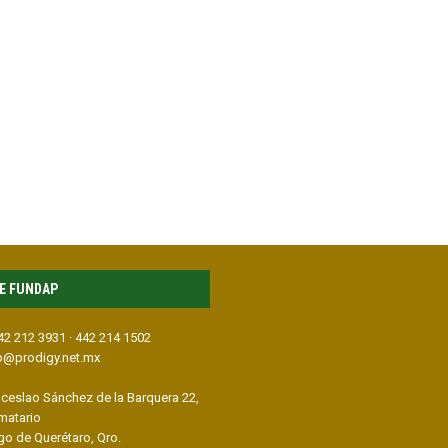
E FUNDAP
442 212 3931 · 442 214 1502
p@prodigy.net.mx
ceslao Sánchez de la Barquera 22,
imatario
go de Querétaro, Qro.