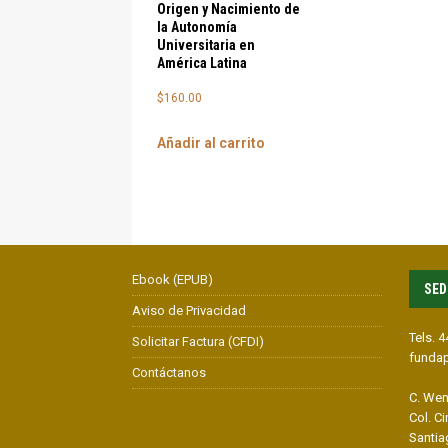
Origen y Nacimiento de
la Autonomía
Universitaria en
América Latina
$
160.00
Añadir al carrito
Ebook (EPUB)
SED
Aviso de Privacidad
Tels. 
Solicitar Factura (CFDI)
funda
Contáctanos
C. Wen
Col. C
Santia