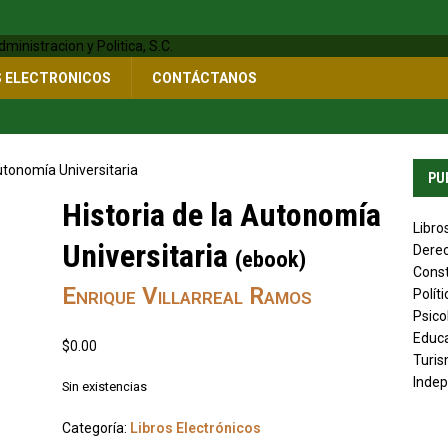
S ELECTRONICOS
CONTÁCTANOS
Autonomía Universitaria
PU
f
Historia de la Autonomía
Libro
Universitaria
Derec
(ebook)
Const
Enrique Villarreal Ramos
Polít
Psico
Educ
$
0.00
Turis
Indep
Sin existencias
Categoría:
Libros Electrónicos