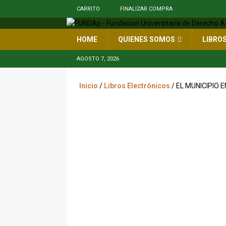
CARRITO
FINALIZAR COMPRA
HOME
QUIENES SOMOS
LIBRO
AGOSTO 7, 2026
Inicio
/
Libros Electrónicos
/ EL MUNICIPIO
ePUB