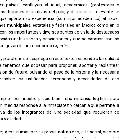
s países; confluyen al igual, académicos (profesores e
instituciones educativas del país, y de manera relevante se
 que aportan su experiencia (con rigor académico) al haber
s municipales, estatales y federales en México como en lo
n con los importantes y diversos puntos de vista de destacados
nocidas instituciones y asociaciones y que se coronan con las
 que gozan de un reconocido
expertis
.
io y plural que se despliega en este texto, responde a la realidad
e tenemos que sopesar para proponer, aportar y replantear
ón de futuro, pulsando el peso de la historia y la necesaria
 resolver las justificadas demandas y necesidades de esa
empre ‒por nuestro propio bien‒, una instancia legítima para
ran medida responde a la inmediatez y cercanía que permite la
ectiva de los integrantes de una sociedad que requieren de
a y calidad.
as,
debe sumar, por su propia naturaleza, a lo social, siempre