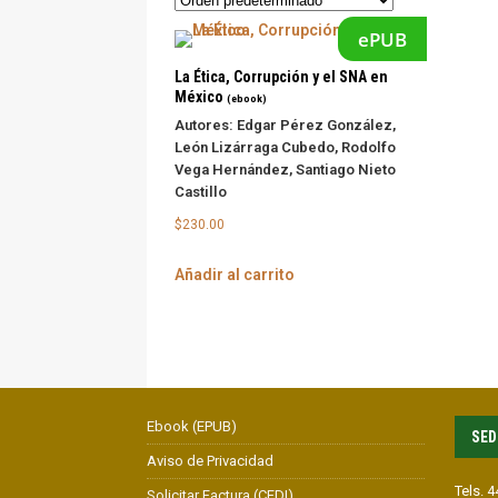
ePUB
La Ética, Corrupción y el SNA en
México
(ebook)
Autores:
Edgar Pérez González,
León Lizárraga Cubedo, Rodolfo
Vega Hernández, Santiago Nieto
Castillo
$
230.00
Añadir al carrito
Ebook (EPUB)
SED
Aviso de Privacidad
Tels. 
Solicitar Factura (CFDI)