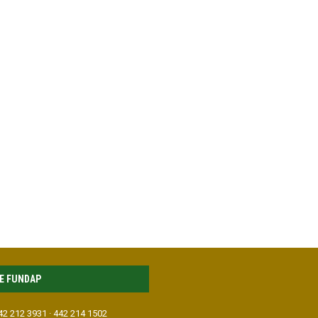
E FUNDAP
442 212 3931 · 442 214 1502