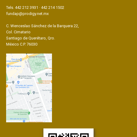
Tels. 442 212 3931 · 442 214 1502
fundap@prodigy.net.mx
C. Wenceslao Sánchez de la Barquera 22,
Col. Cimatario
Santiago de Querétaro, Qro.
México C.P. 76030